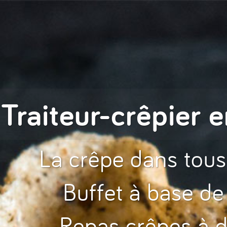
Traiteur-crêpier e
La crêpe dans tous
Buffet à base de
Repas crêpes à d