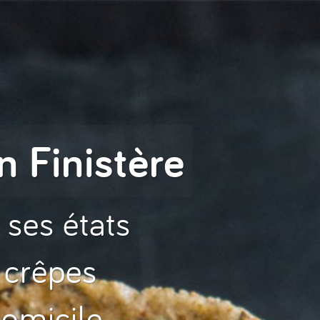
n Finistère
 ses états
 crêpes
omicile